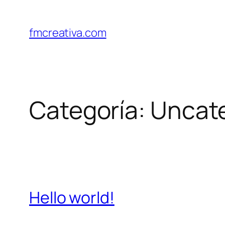
Saltar
al
fmcreativa.com
contenido
Categoría:
Uncat
Hello world!